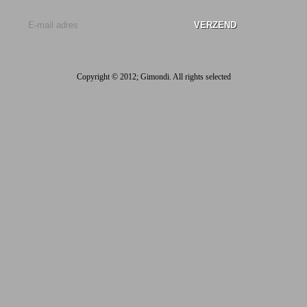
U kunt ons binnenkort vinden op:
Copyright © 2012; Gimondi. All rights selected
Gimondi Cycle Wear
Wielerkleding voor een sportieve prijs