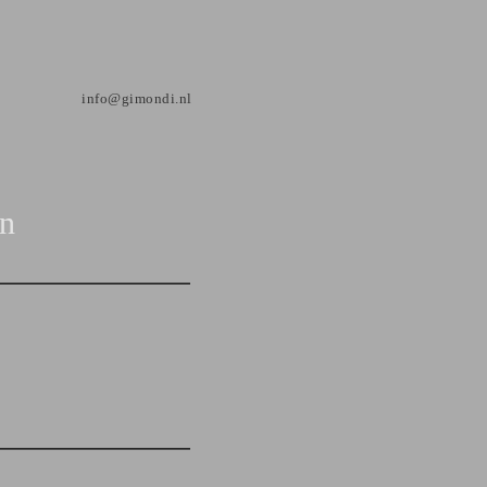
info@gimondi.nl
on