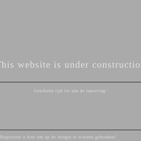
his website is under constructi
Geschatte tijd tot aan de lancering:
Registreer u hier om op de hoogte te worden gehouden!